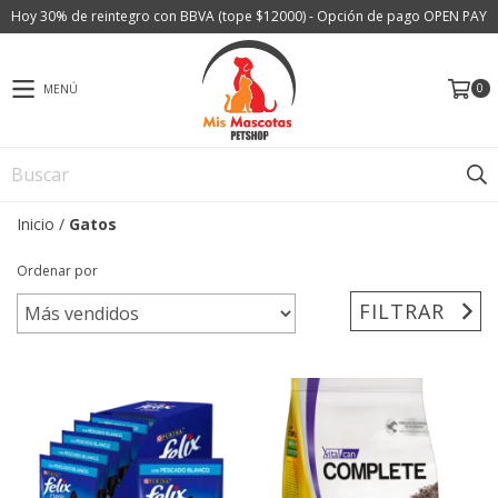
Hoy 30% de reintegro con BBVA (tope $12000) - Opción de pago OPEN PAY
0
MENÚ
Inicio
/
Gatos
Ordenar por
FILTRAR