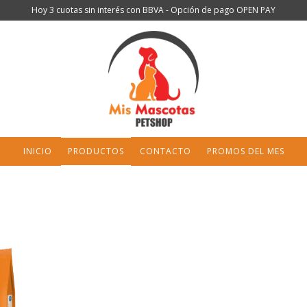
Hoy 3 cuotas sin interés con BBVA - Opción de pago OPEN PAY
INICIO
PRODUCTOS
CONTACTO
PROMOS DEL MES