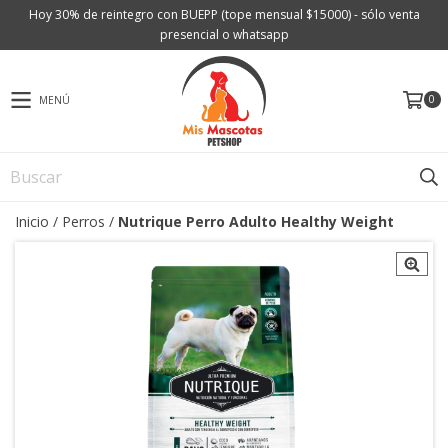
Hoy 30% de reintegro con BUEPP (tope mensual $15000) - sólo venta
presencial o whatsapp
0
MENÚ
Inicio
/
Perros
/
Nutrique Perro Adulto Healthy Weight